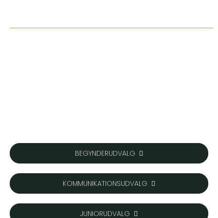
Udvalg
Klik på nedenstående links for at se medlemmer af de
enkelte udvalg i Korsør Golf Klub
Nederst finder du Kommissorier for de enkelte udvalg
BEGYNDERUDVALG
KOMMUNIKATIONSUDVALG
JUNIORUDVALG